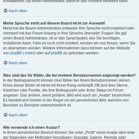
Kontaktieren Sie einen Administrator, damit er das Problem beheben kann.
Nach oben
Meine Sprache steht auf diesem Board nicht zur Auswahl!
Meist hat die Board-Administration entweder Ihre Sprache nicht installiert oder
niemand hat das Forum bislang in Ihre Sprache übersetzt. Fragen Sie ggf.
einen Board-Administrator, ob er das Sprachpaket, das Sie benötigen,
installieren kann. Falls es noch nicht existiert, würden wir uns freuen, wenn Sie
es übersetzen würden. Weitere Informationen dazu können auf der Website
von
phpBB Limited
oder auf
phpBB.de
gefunden werden.
Nach oben
Was sind das für Bilder, die bei meinem Benutzernamen angezeigt werden?
In der Beitragsansicht können zwei Bilder bei Ihrem Benutzernamen stehen.
Eines dieser Bilder ist meist mit Ihrem Rang verknüpft: Oft sind dies Sterne,
Kästchen oder Punkte, die Ihre Beitragszahl oder Ihren Status im Forum
angeben. Das andere, meist größere, Bild wird auch als „Avatar“ bezeichnet.
Es handelt sich hierbei in der Regel um ein persönliches Bild, welches von
Benutzer zu Benutzer unterschiedlich ist.
Nach oben
Wie verwende ich einen Avatar?
In Ihrem persönlichen Bereich können Sie unter „Profil“ einen Avatar über eine
der folgenden vier Methoden hinzufügen: Gravatar, Galerie, Remote oder