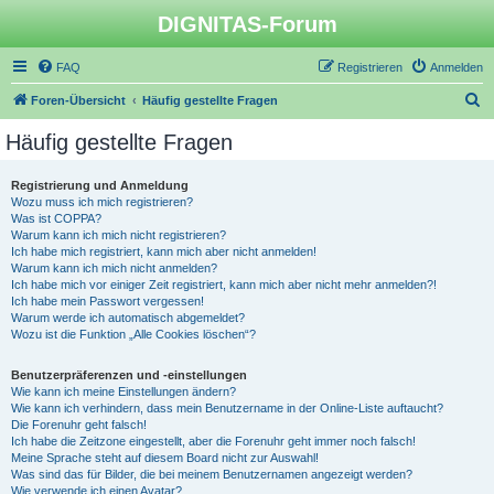
DIGNITAS-Forum
FAQ
Registrieren
Anmelden
S
Foren-Übersicht
Häufig gestellte Fragen
u
Häufig gestellte Fragen
c
h
Registrierung und Anmeldung
Wozu muss ich mich registrieren?
e
Was ist COPPA?
Warum kann ich mich nicht registrieren?
Ich habe mich registriert, kann mich aber nicht anmelden!
Warum kann ich mich nicht anmelden?
Ich habe mich vor einiger Zeit registriert, kann mich aber nicht mehr anmelden?!
Ich habe mein Passwort vergessen!
Warum werde ich automatisch abgemeldet?
Wozu ist die Funktion „Alle Cookies löschen“?
Benutzerpräferenzen und -einstellungen
Wie kann ich meine Einstellungen ändern?
Wie kann ich verhindern, dass mein Benutzername in der Online-Liste auftaucht?
Die Forenuhr geht falsch!
Ich habe die Zeitzone eingestellt, aber die Forenuhr geht immer noch falsch!
Meine Sprache steht auf diesem Board nicht zur Auswahl!
Was sind das für Bilder, die bei meinem Benutzernamen angezeigt werden?
Wie verwende ich einen Avatar?