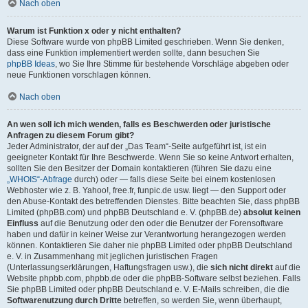
Nach oben
Warum ist Funktion x oder y nicht enthalten?
Diese Software wurde von phpBB Limited geschrieben. Wenn Sie denken,
dass eine Funktion implementiert werden sollte, dann besuchen Sie
phpBB Ideas
, wo Sie Ihre Stimme für bestehende Vorschläge abgeben oder
neue Funktionen vorschlagen können.
Nach oben
An wen soll ich mich wenden, falls es Beschwerden oder juristische
Anfragen zu diesem Forum gibt?
Jeder Administrator, der auf der „Das Team“-Seite aufgeführt ist, ist ein
geeigneter Kontakt für Ihre Beschwerde. Wenn Sie so keine Antwort erhalten,
sollten Sie den Besitzer der Domain kontaktieren (führen Sie dazu eine
„WHOIS“-Abfrage
durch) oder — falls diese Seite bei einem kostenlosen
Webhoster wie z. B. Yahoo!, free.fr, funpic.de usw. liegt — den Support oder
den Abuse-Kontakt des betreffenden Dienstes. Bitte beachten Sie, dass phpBB
Limited (phpBB.com) und phpBB Deutschland e. V. (phpBB.de)
absolut keinen
Einfluss
auf die Benutzung oder den oder die Benutzer der Forensoftware
haben und dafür in keiner Weise zur Verantwortung herangezogen werden
können. Kontaktieren Sie daher nie phpBB Limited oder phpBB Deutschland
e. V. in Zusammenhang mit jeglichen juristischen Fragen
(Unterlassungserklärungen, Haftungsfragen usw.), die
sich nicht direkt
auf die
Website phpbb.com, phpbb.de oder die phpBB-Software selbst beziehen. Falls
Sie phpBB Limited oder phpBB Deutschland e. V. E-Mails schreiben, die die
Softwarenutzung durch Dritte
betreffen, so werden Sie, wenn überhaupt,