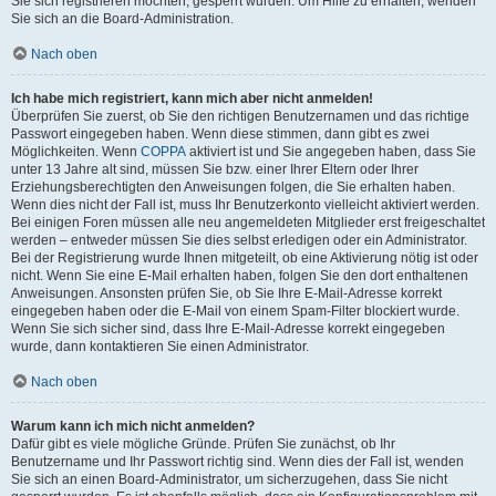
Sie sich registrieren möchten, gesperrt wurden. Um Hilfe zu erhalten, wenden
Sie sich an die Board-Administration.
Nach oben
Ich habe mich registriert, kann mich aber nicht anmelden!
Überprüfen Sie zuerst, ob Sie den richtigen Benutzernamen und das richtige
Passwort eingegeben haben. Wenn diese stimmen, dann gibt es zwei
Möglichkeiten. Wenn
COPPA
aktiviert ist und Sie angegeben haben, dass Sie
unter 13 Jahre alt sind, müssen Sie bzw. einer Ihrer Eltern oder Ihrer
Erziehungsberechtigten den Anweisungen folgen, die Sie erhalten haben.
Wenn dies nicht der Fall ist, muss Ihr Benutzerkonto vielleicht aktiviert werden.
Bei einigen Foren müssen alle neu angemeldeten Mitglieder erst freigeschaltet
werden – entweder müssen Sie dies selbst erledigen oder ein Administrator.
Bei der Registrierung wurde Ihnen mitgeteilt, ob eine Aktivierung nötig ist oder
nicht. Wenn Sie eine E-Mail erhalten haben, folgen Sie den dort enthaltenen
Anweisungen. Ansonsten prüfen Sie, ob Sie Ihre E-Mail-Adresse korrekt
eingegeben haben oder die E-Mail von einem Spam-Filter blockiert wurde.
Wenn Sie sich sicher sind, dass Ihre E-Mail-Adresse korrekt eingegeben
wurde, dann kontaktieren Sie einen Administrator.
Nach oben
Warum kann ich mich nicht anmelden?
Dafür gibt es viele mögliche Gründe. Prüfen Sie zunächst, ob Ihr
Benutzername und Ihr Passwort richtig sind. Wenn dies der Fall ist, wenden
Sie sich an einen Board-Administrator, um sicherzugehen, dass Sie nicht