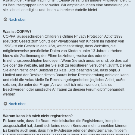
Avatarbilder, Private Nachrichten, E-Mail-Versand an andere Mitglieder, Beitritt
zu Benutzergruppen und so weiter. Wir empfehlen Ihnen eine Anmeldung, da
sie schnell erledigt ist und Ihnen zahlreiche Vorteile bietet.
Nach oben
Was ist COPPA?
COPPA, ausgeschrieben Children’s Online Privacy Protection Act of 1998
(deutsch: Gesetz zum Schutz der Privatsphäre von Kindern im Internet von
1998) ist ein Gesetz in den USA, welches festlegt, dass Websites, die
möglicherweise persönliche Daten von Kindern unter 13 Jahren erheben,
hierzu die Zustimmung der Eltern beziehungsweise des oder der
Erziehungsberechtigten benötigen. Wenn Sie sich unsicher sind, ob dies auf
Sie oder die Website, auf der Sie sich zu registrieren versuchen, zutrifft, ziehen
Sie einen rechtlichen Beistand zu Rate. Bitte beachten Sie, dass phpBB
Limited und der Besitzer dieses Boards keine Rechtsberatung anbieten kann
und nicht die Anlaufstelle für Rechtsangelegenheiten jeglicher Art ist; außer
solchen, die unter der Frage „An wen soll ich mich wenden, falls es
Beschwerden oder juristische Anfragen zu diesem Forum gibt?“ behandelt
werden.
Nach oben
Warum kann ich mich nicht registrieren?
Es kann sein, dass die Board-Administration die Registrierung komplett
ausgeschaltet hat, damit sich keine neuen Benutzer mehr anmelden können.
Es könnte auch sein, dass Ihre IP-Adresse oder der Benutzername, mit dem