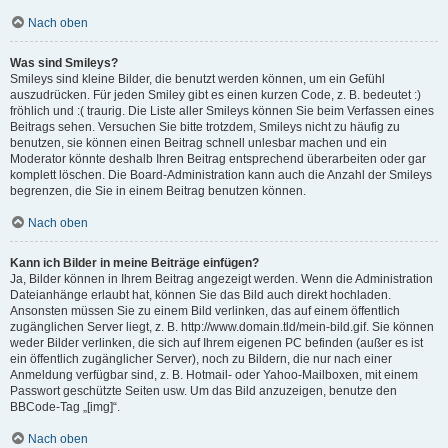
Nach oben
Was sind Smileys?
Smileys sind kleine Bilder, die benutzt werden können, um ein Gefühl
auszudrücken. Für jeden Smiley gibt es einen kurzen Code, z. B. bedeutet :)
fröhlich und :( traurig. Die Liste aller Smileys können Sie beim Verfassen eines
Beitrags sehen. Versuchen Sie bitte trotzdem, Smileys nicht zu häufig zu
benutzen, sie können einen Beitrag schnell unlesbar machen und ein
Moderator könnte deshalb Ihren Beitrag entsprechend überarbeiten oder gar
komplett löschen. Die Board-Administration kann auch die Anzahl der Smileys
begrenzen, die Sie in einem Beitrag benutzen können.
Nach oben
Kann ich Bilder in meine Beiträge einfügen?
Ja, Bilder können in Ihrem Beitrag angezeigt werden. Wenn die Administration
Dateianhänge erlaubt hat, können Sie das Bild auch direkt hochladen.
Ansonsten müssen Sie zu einem Bild verlinken, das auf einem öffentlich
zugänglichen Server liegt, z. B. http://www.domain.tld/mein-bild.gif. Sie können
weder Bilder verlinken, die sich auf Ihrem eigenen PC befinden (außer es ist
ein öffentlich zugänglicher Server), noch zu Bildern, die nur nach einer
Anmeldung verfügbar sind, z. B. Hotmail- oder Yahoo-Mailboxen, mit einem
Passwort geschützte Seiten usw. Um das Bild anzuzeigen, benutze den
BBCode-Tag „[img]“.
Nach oben