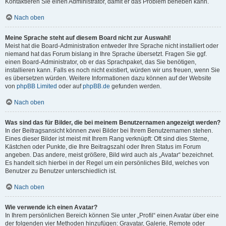
Kontaktieren Sie einen Administrator, damit er das Problem beheben kann.
Nach oben
Meine Sprache steht auf diesem Board nicht zur Auswahl!
Meist hat die Board-Administration entweder Ihre Sprache nicht installiert oder
niemand hat das Forum bislang in Ihre Sprache übersetzt. Fragen Sie ggf.
einen Board-Administrator, ob er das Sprachpaket, das Sie benötigen,
installieren kann. Falls es noch nicht existiert, würden wir uns freuen, wenn Sie
es übersetzen würden. Weitere Informationen dazu können auf der Website
von
phpBB Limited
oder auf
phpBB.de
gefunden werden.
Nach oben
Was sind das für Bilder, die bei meinem Benutzernamen angezeigt werden?
In der Beitragsansicht können zwei Bilder bei Ihrem Benutzernamen stehen.
Eines dieser Bilder ist meist mit Ihrem Rang verknüpft: Oft sind dies Sterne,
Kästchen oder Punkte, die Ihre Beitragszahl oder Ihren Status im Forum
angeben. Das andere, meist größere, Bild wird auch als „Avatar“ bezeichnet.
Es handelt sich hierbei in der Regel um ein persönliches Bild, welches von
Benutzer zu Benutzer unterschiedlich ist.
Nach oben
Wie verwende ich einen Avatar?
In Ihrem persönlichen Bereich können Sie unter „Profil“ einen Avatar über eine
der folgenden vier Methoden hinzufügen: Gravatar, Galerie, Remote oder