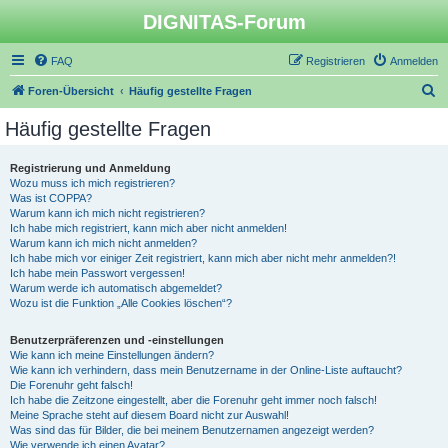
DIGNITAS-Forum
FAQ
Registrieren
Anmelden
S
Foren-Übersicht
Häufig gestellte Fragen
u
Häufig gestellte Fragen
c
h
Registrierung und Anmeldung
Wozu muss ich mich registrieren?
e
Was ist COPPA?
Warum kann ich mich nicht registrieren?
Ich habe mich registriert, kann mich aber nicht anmelden!
Warum kann ich mich nicht anmelden?
Ich habe mich vor einiger Zeit registriert, kann mich aber nicht mehr anmelden?!
Ich habe mein Passwort vergessen!
Warum werde ich automatisch abgemeldet?
Wozu ist die Funktion „Alle Cookies löschen“?
Benutzerpräferenzen und -einstellungen
Wie kann ich meine Einstellungen ändern?
Wie kann ich verhindern, dass mein Benutzername in der Online-Liste auftaucht?
Die Forenuhr geht falsch!
Ich habe die Zeitzone eingestellt, aber die Forenuhr geht immer noch falsch!
Meine Sprache steht auf diesem Board nicht zur Auswahl!
Was sind das für Bilder, die bei meinem Benutzernamen angezeigt werden?
Wie verwende ich einen Avatar?