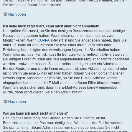
Sie sich registrieren möchten, gesperrt wurden. Um Hilfe zu erhalten, wenden
Sie sich an die Board-Administration.
Nach oben
Ich habe mich registriert, kann mich aber nicht anmelden!
Überprüfen Sie zuerst, ob Sie den richtigen Benutzernamen und das richtige
Passwort eingegeben haben. Wenn diese stimmen, dann gibt es zwei
Möglichkeiten. Wenn
COPPA
aktiviert ist und Sie angegeben haben, dass Sie
unter 13 Jahre alt sind, müssen Sie bzw. einer Ihrer Eltern oder Ihrer
Erziehungsberechtigten den Anweisungen folgen, die Sie erhalten haben.
Wenn dies nicht der Fall ist, muss Ihr Benutzerkonto vielleicht aktiviert werden.
Bei einigen Foren müssen alle neu angemeldeten Mitglieder erst freigeschaltet
werden – entweder müssen Sie dies selbst erledigen oder ein Administrator.
Bei der Registrierung wurde Ihnen mitgeteilt, ob eine Aktivierung nötig ist oder
nicht. Wenn Sie eine E-Mail erhalten haben, folgen Sie den dort enthaltenen
Anweisungen. Ansonsten prüfen Sie, ob Sie Ihre E-Mail-Adresse korrekt
eingegeben haben oder die E-Mail von einem Spam-Filter blockiert wurde.
Wenn Sie sich sicher sind, dass Ihre E-Mail-Adresse korrekt eingegeben
wurde, dann kontaktieren Sie einen Administrator.
Nach oben
Warum kann ich mich nicht anmelden?
Dafür gibt es viele mögliche Gründe. Prüfen Sie zunächst, ob Ihr
Benutzername und Ihr Passwort richtig sind. Wenn dies der Fall ist, wenden
Sie sich an einen Board-Administrator, um sicherzugehen, dass Sie nicht