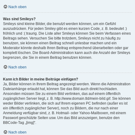
Nach oben
Was sind Smileys?
Smileys sind kleine Bilder, die benutzt werden können, um ein Gefühl
auszudrücken. Für jeden Smiley gibt es einen kurzen Code, z. B. bedeutet :)
fröhlich und :( traurig. Die Liste aller Smileys können Sie beim Verfassen eines
Beitrags sehen. Versuchen Sie bitte trotzdem, Smileys nicht zu häufig zu
benutzen, sie können einen Beitrag schnell unlesbar machen und ein
Moderator könnte deshalb Ihren Beitrag entsprechend überarbeiten oder gar
komplett löschen. Die Board-Administration kann auch die Anzahl der Smileys
begrenzen, die Sie in einem Beitrag benutzen können.
Nach oben
Kann ich Bilder in meine Beiträge einfügen?
Ja, Bilder können in Ihrem Beitrag angezeigt werden. Wenn die Administration
Dateianhänge erlaubt hat, können Sie das Bild auch direkt hochladen.
Ansonsten müssen Sie zu einem Bild verlinken, das auf einem öffentlich
zugänglichen Server liegt, z. B. http://www.domain.tld/mein-bild.gif. Sie können
weder Bilder verlinken, die sich auf Ihrem eigenen PC befinden (außer es ist
ein öffentlich zugänglicher Server), noch zu Bildern, die nur nach einer
Anmeldung verfügbar sind, z. B. Hotmail- oder Yahoo-Mailboxen, mit einem
Passwort geschützte Seiten usw. Um das Bild anzuzeigen, benutze den
BBCode-Tag „[img]“.
Nach oben