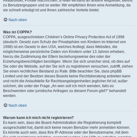
Avatarbilder, Private Nachrichten, E-Mail-Versand an andere Mitglieder, Beitritt
zu Benutzergruppen und so weiter. Wir empfehlen Ihnen eine Anmeldung, da
sie schnell erledigt ist und Ihnen zahlreiche Vorteile bietet.
Nach oben
Was ist COPPA?
COPPA, ausgeschrieben Children’s Online Privacy Protection Act of 1998
(deutsch: Gesetz zum Schutz der Privatsphäre von Kindern im Internet von
1998) ist ein Gesetz in den USA, welches festlegt, dass Websites, die
möglicherweise persönliche Daten von Kindern unter 13 Jahren erheben,
hierzu die Zustimmung der Eltern beziehungsweise des oder der
Erziehungsberechtigten benötigen. Wenn Sie sich unsicher sind, ob dies auf
Sie oder die Website, auf der Sie sich zu registrieren versuchen, zutrifft, ziehen
Sie einen rechtlichen Beistand zu Rate. Bitte beachten Sie, dass phpBB
Limited und der Besitzer dieses Boards keine Rechtsberatung anbieten kann
und nicht die Anlaufstelle für Rechtsangelegenheiten jeglicher Art ist; außer
solchen, die unter der Frage „An wen soll ich mich wenden, falls es
Beschwerden oder juristische Anfragen zu diesem Forum gibt?“ behandelt
werden.
Nach oben
Warum kann ich mich nicht registrieren?
Es kann sein, dass die Board-Administration die Registrierung komplett
ausgeschaltet hat, damit sich keine neuen Benutzer mehr anmelden können.
Es könnte auch sein, dass Ihre IP-Adresse oder der Benutzername, mit dem