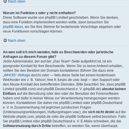
Nach oben
Warum ist Funktion x oder y nicht enthalten?
Diese Software wurde von phpBB Limited geschrieben. Wenn Sie denken,
dass eine Funktion implementiert werden sollte, dann besuchen Sie
phpBB Ideas
, wo Sie Ihre Stimme für bestehende Vorschläge abgeben oder
neue Funktionen vorschlagen können.
Nach oben
An wen soll ich mich wenden, falls es Beschwerden oder juristische
Anfragen zu diesem Forum gibt?
Jeder Administrator, der auf der „Das Team“-Seite aufgeführt ist, ist ein
geeigneter Kontakt für Ihre Beschwerde. Wenn Sie so keine Antwort erhalten,
sollten Sie den Besitzer der Domain kontaktieren (führen Sie dazu eine
„WHOIS“-Abfrage
durch) oder — falls diese Seite bei einem kostenlosen
Webhoster wie z. B. Yahoo!, free.fr, funpic.de usw. liegt — den Support oder
den Abuse-Kontakt des betreffenden Dienstes. Bitte beachten Sie, dass phpBB
Limited (phpBB.com) und phpBB Deutschland e. V. (phpBB.de)
absolut keinen
Einfluss
auf die Benutzung oder den oder die Benutzer der Forensoftware
haben und dafür in keiner Weise zur Verantwortung herangezogen werden
können. Kontaktieren Sie daher nie phpBB Limited oder phpBB Deutschland
e. V. in Zusammenhang mit jeglichen juristischen Fragen
(Unterlassungserklärungen, Haftungsfragen usw.), die
sich nicht direkt
auf die
Website phpbb.com, phpbb.de oder die phpBB-Software selbst beziehen. Falls
Sie phpBB Limited oder phpBB Deutschland e. V. E-Mails schreiben, die die
Softwarenutzung durch Dritte
betreffen, so werden Sie, wenn überhaupt,