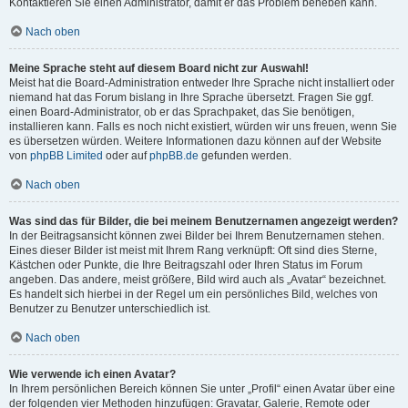
Kontaktieren Sie einen Administrator, damit er das Problem beheben kann.
Nach oben
Meine Sprache steht auf diesem Board nicht zur Auswahl!
Meist hat die Board-Administration entweder Ihre Sprache nicht installiert oder
niemand hat das Forum bislang in Ihre Sprache übersetzt. Fragen Sie ggf.
einen Board-Administrator, ob er das Sprachpaket, das Sie benötigen,
installieren kann. Falls es noch nicht existiert, würden wir uns freuen, wenn Sie
es übersetzen würden. Weitere Informationen dazu können auf der Website
von
phpBB Limited
oder auf
phpBB.de
gefunden werden.
Nach oben
Was sind das für Bilder, die bei meinem Benutzernamen angezeigt werden?
In der Beitragsansicht können zwei Bilder bei Ihrem Benutzernamen stehen.
Eines dieser Bilder ist meist mit Ihrem Rang verknüpft: Oft sind dies Sterne,
Kästchen oder Punkte, die Ihre Beitragszahl oder Ihren Status im Forum
angeben. Das andere, meist größere, Bild wird auch als „Avatar“ bezeichnet.
Es handelt sich hierbei in der Regel um ein persönliches Bild, welches von
Benutzer zu Benutzer unterschiedlich ist.
Nach oben
Wie verwende ich einen Avatar?
In Ihrem persönlichen Bereich können Sie unter „Profil“ einen Avatar über eine
der folgenden vier Methoden hinzufügen: Gravatar, Galerie, Remote oder