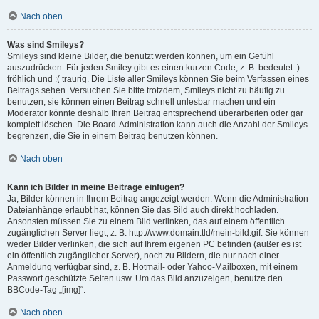
Nach oben
Was sind Smileys?
Smileys sind kleine Bilder, die benutzt werden können, um ein Gefühl
auszudrücken. Für jeden Smiley gibt es einen kurzen Code, z. B. bedeutet :)
fröhlich und :( traurig. Die Liste aller Smileys können Sie beim Verfassen eines
Beitrags sehen. Versuchen Sie bitte trotzdem, Smileys nicht zu häufig zu
benutzen, sie können einen Beitrag schnell unlesbar machen und ein
Moderator könnte deshalb Ihren Beitrag entsprechend überarbeiten oder gar
komplett löschen. Die Board-Administration kann auch die Anzahl der Smileys
begrenzen, die Sie in einem Beitrag benutzen können.
Nach oben
Kann ich Bilder in meine Beiträge einfügen?
Ja, Bilder können in Ihrem Beitrag angezeigt werden. Wenn die Administration
Dateianhänge erlaubt hat, können Sie das Bild auch direkt hochladen.
Ansonsten müssen Sie zu einem Bild verlinken, das auf einem öffentlich
zugänglichen Server liegt, z. B. http://www.domain.tld/mein-bild.gif. Sie können
weder Bilder verlinken, die sich auf Ihrem eigenen PC befinden (außer es ist
ein öffentlich zugänglicher Server), noch zu Bildern, die nur nach einer
Anmeldung verfügbar sind, z. B. Hotmail- oder Yahoo-Mailboxen, mit einem
Passwort geschützte Seiten usw. Um das Bild anzuzeigen, benutze den
BBCode-Tag „[img]“.
Nach oben