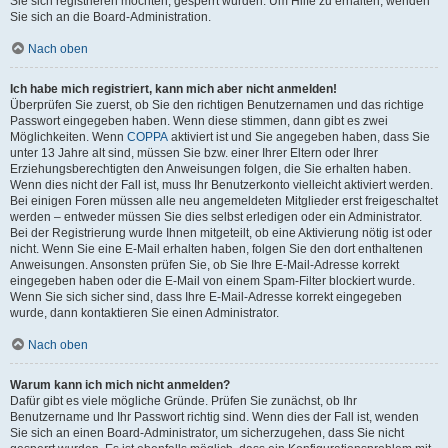
Sie sich registrieren möchten, gesperrt wurden. Um Hilfe zu erhalten, wenden
Sie sich an die Board-Administration.
Nach oben
Ich habe mich registriert, kann mich aber nicht anmelden!
Überprüfen Sie zuerst, ob Sie den richtigen Benutzernamen und das richtige
Passwort eingegeben haben. Wenn diese stimmen, dann gibt es zwei
Möglichkeiten. Wenn
COPPA
aktiviert ist und Sie angegeben haben, dass Sie
unter 13 Jahre alt sind, müssen Sie bzw. einer Ihrer Eltern oder Ihrer
Erziehungsberechtigten den Anweisungen folgen, die Sie erhalten haben.
Wenn dies nicht der Fall ist, muss Ihr Benutzerkonto vielleicht aktiviert werden.
Bei einigen Foren müssen alle neu angemeldeten Mitglieder erst freigeschaltet
werden – entweder müssen Sie dies selbst erledigen oder ein Administrator.
Bei der Registrierung wurde Ihnen mitgeteilt, ob eine Aktivierung nötig ist oder
nicht. Wenn Sie eine E-Mail erhalten haben, folgen Sie den dort enthaltenen
Anweisungen. Ansonsten prüfen Sie, ob Sie Ihre E-Mail-Adresse korrekt
eingegeben haben oder die E-Mail von einem Spam-Filter blockiert wurde.
Wenn Sie sich sicher sind, dass Ihre E-Mail-Adresse korrekt eingegeben
wurde, dann kontaktieren Sie einen Administrator.
Nach oben
Warum kann ich mich nicht anmelden?
Dafür gibt es viele mögliche Gründe. Prüfen Sie zunächst, ob Ihr
Benutzername und Ihr Passwort richtig sind. Wenn dies der Fall ist, wenden
Sie sich an einen Board-Administrator, um sicherzugehen, dass Sie nicht