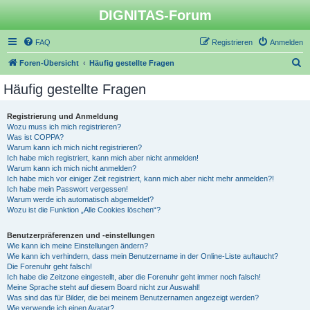
DIGNITAS-Forum
FAQ
Registrieren
Anmelden
S
Foren-Übersicht
Häufig gestellte Fragen
u
Häufig gestellte Fragen
c
h
Registrierung und Anmeldung
Wozu muss ich mich registrieren?
e
Was ist COPPA?
Warum kann ich mich nicht registrieren?
Ich habe mich registriert, kann mich aber nicht anmelden!
Warum kann ich mich nicht anmelden?
Ich habe mich vor einiger Zeit registriert, kann mich aber nicht mehr anmelden?!
Ich habe mein Passwort vergessen!
Warum werde ich automatisch abgemeldet?
Wozu ist die Funktion „Alle Cookies löschen“?
Benutzerpräferenzen und -einstellungen
Wie kann ich meine Einstellungen ändern?
Wie kann ich verhindern, dass mein Benutzername in der Online-Liste auftaucht?
Die Forenuhr geht falsch!
Ich habe die Zeitzone eingestellt, aber die Forenuhr geht immer noch falsch!
Meine Sprache steht auf diesem Board nicht zur Auswahl!
Was sind das für Bilder, die bei meinem Benutzernamen angezeigt werden?
Wie verwende ich einen Avatar?