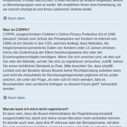
Avatarbilder, Private Nachrichten, E-Mail-Versand an andere Mitglieder, Beitritt
zu Benutzergruppen und so weiter. Wir empfehlen Ihnen eine Anmeldung, da
sie schnell erledigt ist und Ihnen zahlreiche Vorteile bietet.
Nach oben
Was ist COPPA?
COPPA, ausgeschrieben Children’s Online Privacy Protection Act of 1998
(deutsch: Gesetz zum Schutz der Privatsphäre von Kindern im Internet von
1998) ist ein Gesetz in den USA, welches festlegt, dass Websites, die
möglicherweise persönliche Daten von Kindern unter 13 Jahren erheben,
hierzu die Zustimmung der Eltern beziehungsweise des oder der
Erziehungsberechtigten benötigen. Wenn Sie sich unsicher sind, ob dies auf
Sie oder die Website, auf der Sie sich zu registrieren versuchen, zutrifft, ziehen
Sie einen rechtlichen Beistand zu Rate. Bitte beachten Sie, dass phpBB
Limited und der Besitzer dieses Boards keine Rechtsberatung anbieten kann
und nicht die Anlaufstelle für Rechtsangelegenheiten jeglicher Art ist; außer
solchen, die unter der Frage „An wen soll ich mich wenden, falls es
Beschwerden oder juristische Anfragen zu diesem Forum gibt?“ behandelt
werden.
Nach oben
Warum kann ich mich nicht registrieren?
Es kann sein, dass die Board-Administration die Registrierung komplett
ausgeschaltet hat, damit sich keine neuen Benutzer mehr anmelden können.
Es könnte auch sein, dass Ihre IP-Adresse oder der Benutzername, mit dem