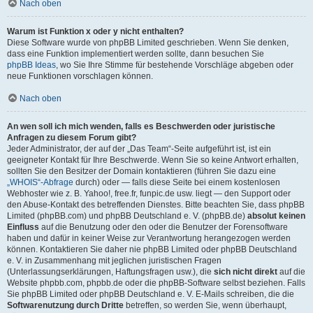
Nach oben
Warum ist Funktion x oder y nicht enthalten?
Diese Software wurde von phpBB Limited geschrieben. Wenn Sie denken,
dass eine Funktion implementiert werden sollte, dann besuchen Sie
phpBB Ideas
, wo Sie Ihre Stimme für bestehende Vorschläge abgeben oder
neue Funktionen vorschlagen können.
Nach oben
An wen soll ich mich wenden, falls es Beschwerden oder juristische
Anfragen zu diesem Forum gibt?
Jeder Administrator, der auf der „Das Team“-Seite aufgeführt ist, ist ein
geeigneter Kontakt für Ihre Beschwerde. Wenn Sie so keine Antwort erhalten,
sollten Sie den Besitzer der Domain kontaktieren (führen Sie dazu eine
„WHOIS“-Abfrage
durch) oder — falls diese Seite bei einem kostenlosen
Webhoster wie z. B. Yahoo!, free.fr, funpic.de usw. liegt — den Support oder
den Abuse-Kontakt des betreffenden Dienstes. Bitte beachten Sie, dass phpBB
Limited (phpBB.com) und phpBB Deutschland e. V. (phpBB.de)
absolut keinen
Einfluss
auf die Benutzung oder den oder die Benutzer der Forensoftware
haben und dafür in keiner Weise zur Verantwortung herangezogen werden
können. Kontaktieren Sie daher nie phpBB Limited oder phpBB Deutschland
e. V. in Zusammenhang mit jeglichen juristischen Fragen
(Unterlassungserklärungen, Haftungsfragen usw.), die
sich nicht direkt
auf die
Website phpbb.com, phpbb.de oder die phpBB-Software selbst beziehen. Falls
Sie phpBB Limited oder phpBB Deutschland e. V. E-Mails schreiben, die die
Softwarenutzung durch Dritte
betreffen, so werden Sie, wenn überhaupt,