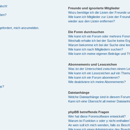
alsch!
Freunde und ignorierte Mitglieder
Wozu benötige ich die Listen der Freunde un
rden?
Wie kann ich Mitglieder zur Liste der Freund
wieder aus den Listen entfernen?
fgefordert, mich anzumelden.
Die Foren durchsuchen
Wie kann ich ein Forum oder mehrere For
Weshalb erhalte ich bei der Suche keine Er
Warum bekomme ich bei der Suche eine lee
Wie kann ich nach Mitgliedern suchen?
Wie kann ich meine eigenen Beiträge und T
Abonnements und Lesezeichen
Was ist der Unterschied zwischen einem L
Wie kann ich ein Lesezeichen auf ein Them
Wie kann ich ein Forum abonnieren?
Wie deaktiviere ich meine Abonnements?
gs?
Dateianhänge
Welche Dateianhänge sind in diesem Forum
Kann ich eine Übersicht all meiner Dateian
phpBB betreffende Fragen
Wer hat diese Forensoftware entwickelt?
Warum ist Funktion x oder y nicht enthalten
An wen soll ich mich wenden, falls es Besc
Wie kann ich einen Administrator des Board