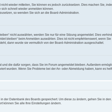
rt nicht wieder mitteilen, Sie können es jedoch zurücksetzen. Dies machen Sie, in
e sich schnell wieder anmelden können.
ckzusetzen, so wenden Sie sich an die Board-Administration.
ben“ nicht auswählen, werden Sie nur für eine Sitzung angemeldet. Dies verhinde
et bleiben“ beim Anmelden auswählen. Dies ist nicht empfehlenswert, wenn Sie s
steht, dann wurde sie vermutlich von der Board-Administration ausgeschaltet.
 hat und die dafür sorgen, dass Sie im Forum angemeldet bleiben. Außerdem ermögl
ktiviert wurden. Wenn Sie Probleme bei der An- oder Abmeldung haben, kann es hel
en in der Datenbank des Boards gespeichert. Um diese zu ändern, gehen Sie in den 
rt können Sie alle Ihre Einstellungen ändern.