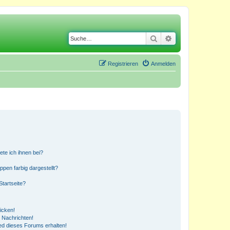
Suche
Erweiterte Suche
Registrieren
Anmelden
ete ich ihnen bei?
en farbig dargestellt?
tartseite?
icken!
 Nachrichten!
ed dieses Forums erhalten!