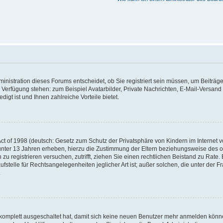
nistration dieses Forums entscheidet, ob Sie registriert sein müssen, um Beiträge z
ur Verfügung stehen: zum Beispiel Avatarbilder, Private Nachrichten, E-Mail-Versand
igt ist und Ihnen zahlreiche Vorteile bietet.
t of 1998 (deutsch: Gesetz zum Schutz der Privatsphäre von Kindern im Internet vo
unter 13 Jahren erheben, hierzu die Zustimmung der Eltern beziehungsweise des o
h zu registrieren versuchen, zutrifft, ziehen Sie einen rechtlichen Beistand zu Rat
stelle für Rechtsangelegenheiten jeglicher Art ist; außer solchen, die unter der 
.
 komplett ausgeschaltet hat, damit sich keine neuen Benutzer mehr anmelden könne