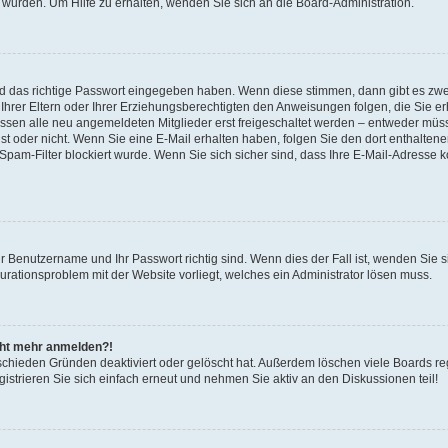
 wurden. Um Hilfe zu erhalten, wenden Sie sich an die Board-Administration.
nd das richtige Passwort eingegeben haben. Wenn diese stimmen, dann gibt es zw
Ihrer Eltern oder Ihrer Erziehungsberechtigten den Anweisungen folgen, die Sie erh
üssen alle neu angemeldeten Mitglieder erst freigeschaltet werden – entweder müsse
 ist oder nicht. Wenn Sie eine E-Mail erhalten haben, folgen Sie den dort enthalte
pam-Filter blockiert wurde. Wenn Sie sich sicher sind, dass Ihre E-Mail-Adresse 
hr Benutzername und Ihr Passwort richtig sind. Wenn dies der Fall ist, wenden Sie
gurationsproblem mit der Website vorliegt, welches ein Administrator lösen muss.
icht mehr anmelden?!
schieden Gründen deaktiviert oder gelöscht hat. Außerdem löschen viele Boards reg
strieren Sie sich einfach erneut und nehmen Sie aktiv an den Diskussionen teil!