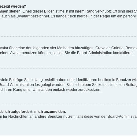
gezeigt werden?
men stehen. Eines dieser Bilder ist meist mit Ihrem Rang verknüpft: Oft sind dies S
auch als „Avatar“ bezeichnet. Es handelt sich hierbei in der Regel um ein persönl
 Avatar über eine der folgenden vier Methoden hinzufügen: Gravatar, Galerie, Rem
inen Avatar benutzen können, sollten Sie die Board-Administration kontaktieren.
iele Beiträge Sie bislang erstellt haben oder identifizieren bestimmte Benutzer
 Board-Administration festgelegt wurden. Bitte schreiben Sie keine sinnlosen Beit
wird Ihren Rang unter Umständen einfach wieder zurücksetzen.
rde ich aufgefordert, mich anzumelden.
ion für Nachrichten an andere Benutzer nutzen, falls diese von der Board-Administ