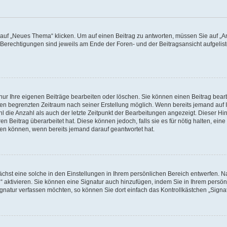
f „Neues Thema“ klicken. Um auf einen Beitrag zu antworten, müssen Sie auf „Ant
e Berechtigungen sind jeweils am Ende der Foren- und der Beitragsansicht aufgeliste
nur Ihre eigenen Beiträge bearbeiten oder löschen. Sie können einen Beitrag bear
nen begrenzten Zeitraum nach seiner Erstellung möglich. Wenn bereits jemand auf Ih
 die Anzahl als auch der letzte Zeitpunkt der Bearbeitungen angezeigt. Dieser Hi
 Beitrag überarbeitet hat. Diese können jedoch, falls sie es für nötig halten, eine 
hen können, wenn bereits jemand darauf geantwortet hat.
hst eine solche in den Einstellungen in Ihrem persönlichen Bereich entwerfen. Na
 aktivieren. Sie können eine Signatur auch hinzufügen, indem Sie in Ihrem persö
gnatur verfassen möchten, so können Sie dort einfach das Kontrollkästchen „Signa