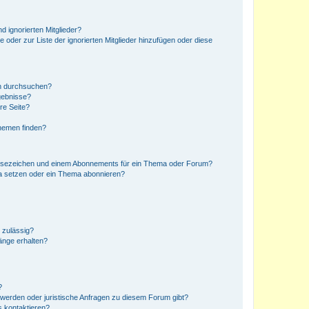
d ignorierten Mitglieder?
e oder zur Liste der ignorierten Mitglieder hinzufügen oder diese
en durchsuchen?
gebnisse?
re Seite?
hemen finden?
esezeichen und einem Abonnements für ein Thema oder Forum?
a setzen oder ein Thema abonnieren?
 zulässig?
hänge erhalten?
?
hwerden oder juristische Anfragen zu diesem Forum gibt?
s kontaktieren?