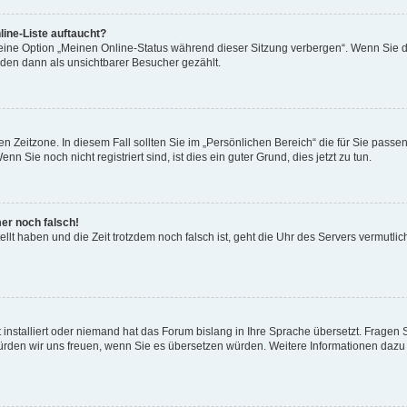
ine-Liste auftaucht?
 eine Option „Meinen Online-Status während dieser Sitzung verbergen“. Wenn Sie d
rden dann als unsichtbarer Besucher gezählt.
n Zeitzone. In diesem Fall sollten Sie im „Persönlichen Bereich“ die für Sie passend
 Sie noch nicht registriert sind, ist dies ein guter Grund, dies jetzt zu tun.
mer noch falsch!
ellt haben und die Zeit trotzdem noch falsch ist, geht die Uhr des Servers vermutlic
 installiert oder niemand hat das Forum bislang in Ihre Sprache übersetzt. Fragen 
t, würden wir uns freuen, wenn Sie es übersetzen würden. Weitere Informationen da